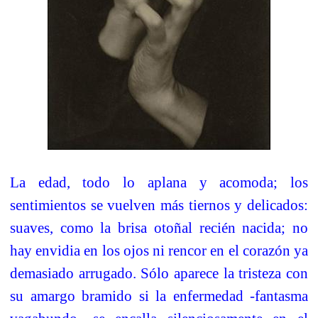
La edad, todo lo aplana y acomoda; los
sentimientos se vuelven más tiernos y delicados:
suaves, como la brisa otoñal recién nacida; no
hay envidia en los ojos ni rencor en el corazón ya
demasiado arrugado. Sólo aparece la tristeza con
su amargo bramido si la enfermedad -fantasma