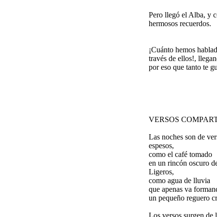
Pero llegó el Alba, y 
hermosos recuerdos.
¡Cuánto hemos hablado
través de ellos!, lleg
por eso que tanto te g
VERSOS COMPAR
Las noches son de ver
espesos,
como el café tomado
en un rincón oscuro d
Ligeros,
como agua de lluvia
que apenas va forman
un pequeño reguero cri
Los versos surgen de 