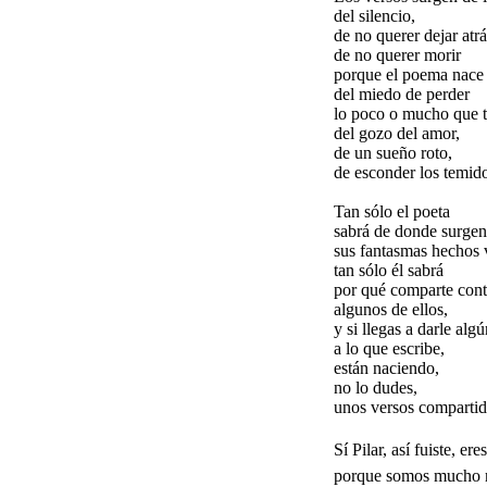
del silencio,
de no querer dejar atrá
de no querer morir
porque el poema nace 
del miedo de perder
lo poco o mucho que 
del gozo del amor,
de un sueño roto,
de esconder los temido
Tan sólo el poeta
sabrá de donde surgen
sus fantasmas hechos 
tan sólo él sabrá
por qué comparte cont
algunos de ellos,
y si llegas a darle alg
a lo que escribe,
están naciendo,
no lo dudes,
unos versos compartid
Sí Pilar, así fuiste, e
porque somos mucho m