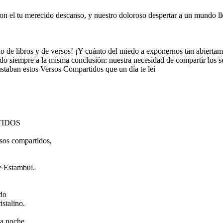
con el tu merecido descanso, y nuestro doloroso despertar a un mundo lle
 de libros y de versos! ¡Y cuánto del miedo a exponernos tan abiertam
ando siempre a la misma conclusión: nuestra necesidad de compartir los s
ustaban estos Versos Compartidos que un día te leí
TIDOS
sos compartidos,
e Estambul.
do
stalino.
la noche,