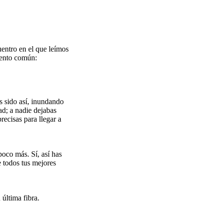
uentro en el que leímos
miento común:
s sido así, inundando
ad; a nadie dejabas
recisas para llegar a
oco más. Sí, así has
 todos tus mejores
 última fibra.