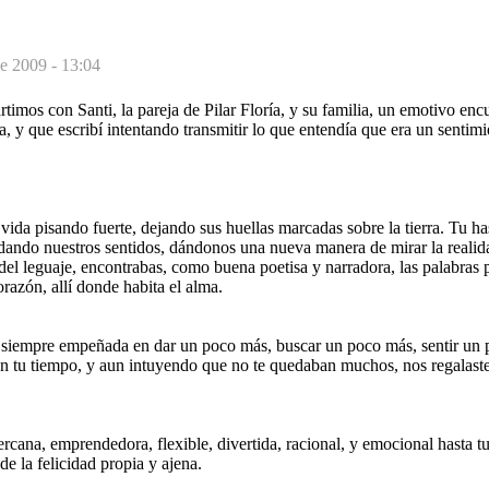
de 2009 - 13:04
imos con Santi, la pareja de Pilar Floría, y su familia, un emotivo enc
lla, y que escribí intentando transmitir lo que entendía que era un senti
vida pisando fuerte, dejando sus huellas marcadas sobre la tierra. Tu ha
dando nuestros sentidos, dándonos una nueva manera de mirar la realid
 del leguaje, encontrabas, como buena poetisa y narradora, las palabras p
razón, allí donde habita el alma.
, siempre empeñada en dar un poco más, buscar un poco más, sentir un p
on tu tiempo, y aun intuyendo que no te quedaban muchos, nos regalaste
ercana, emprendedora, flexible, divertida, racional, y emocional hasta tu
e la felicidad propia y ajena.