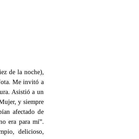
iez de la noche),
Jota. Me invitó a
tura. Asistió a un
 Mujer, y siempre
bían afectado de
no era para mí”.
pio, delicioso,