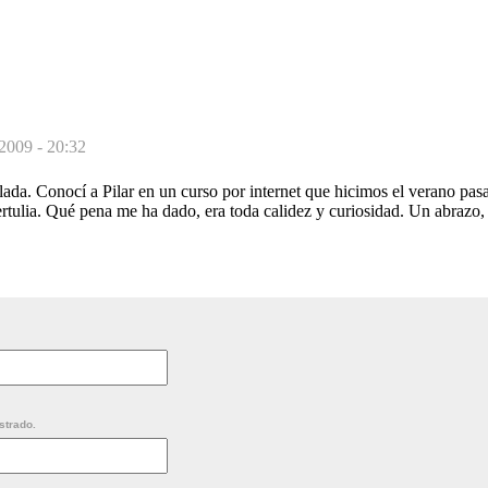
 2009 - 20:32
ada. Conocí a Pilar en un curso por internet que hicimos el verano pas
tertulia. Qué pena me ha dado, era toda calidez y curiosidad. Un abrazo,
strado.