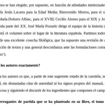
os se han elegido, por supuesto, en función de afinidades intelectual
a Jesús Lacarra para la Edad Media; Bienvenido Morros, para el s
María-Dolores Albiac, para el XVIII; Cecilio Alonso para el XIX y 
a parte del XX. José María Pozuelo dirige el equipo de la historia de
rá el volumen sobre el lugar de la literatura española. Partimos todos
e una excelente cosecha filológica, que ha supuesto una revisión de 
ción de textos y una general desconfianza ante las formulaciones cerr
mo’
).
 los autores exactamente?
los autores es que, a partir de este sugerente estado de la cuestión,
il, sin demasiadas citas de autoridad ni los signos propios del manual,
a cosa y siguiendo el discurrir de los ingredientes que componen el campo 
terrogantes de partida que se ha planteado en su libro, el tomo 