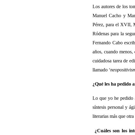
Los autores de los tom
Manuel Cacho y Marí
Pérez, para el XVII, 
Ródenas para la segund
Fernando Cabo escribi
años, cuando menos, d
cuidadosa tarea de edi
llamado ‘
neopositivis
¿Qué les ha pedido a
Lo que yo he pedido a 
síntesis personal y ág
literarias más que otr
¿Cuáles son los in