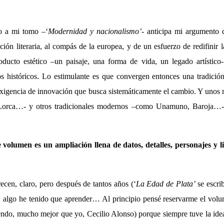
o a mi tomo –‘
Modernidad y nacionalismo’
- anticipa mi argumento 
ón literaria, al compás de la europea, y de un esfuerzo de redifinir 
ucto estético –un paisaje, una forma de vida, un legado artístic
os históricos. Lo estimulante es que convergen entonces una tradición
exigencia de innovación que busca sistemáticamente el cambio. Y unos 
Lorca…- y otros tradicionales modernos –como Unamuno, Baroja…- l
volumen es un ampliación llena de datos, detalles, personajes y 
ecen, claro, pero después de tantos años (‘
La Edad de Plata’
se escri
), algo he tenido que aprender… Al principio pensé reservarme el volum
endo, mucho mejor que yo, Cecilio Alonso) porque siempre tuve la ide