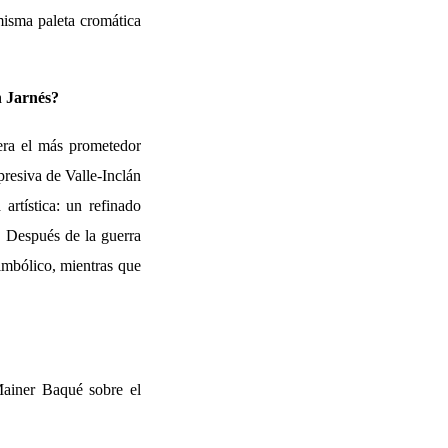
misma paleta cromática
n Jarnés?
 era el más prometedor
presiva de Valle-Inclán
artística: un refinado
. Después de la guerra
simbólico, mientras que
Mainer Baqué sobre el