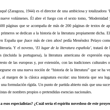
ué (Zaragoza, 1944) es el director de una ambiciosa y totalizadora ‘Hi
n nueve volúmenes. Él abre el fuego con el sexto tomo, ‘Modernidad
 600 páginas que se acompaña de más de 200 páginas de textos de ap
 primeros se dedican a la historia de la literatura propiamente dicha. El
as en España que ¡hace más de cien años! pedía Menéndez Pelayo como
literaria. Y el noveno, ‘
El lugar de la literatura española’
, tratará de 
res (incluida la portuguesa), la literatura americana de expresión es
 resto de las europeas y, por extensión, con las tradiciones culturales 
egrarse en una nueva noción de “historia de la literatura” que se ha v
, al margen de la clásica asignatura escolar: una historia que sea lu
una formulación rígida. Un punto de partida abierto más que una suc
listas de nombres propios o pretendidas esencias nacionales.
a esos especialistas? ¿Cuál sería el espíritu novedoso de este proye