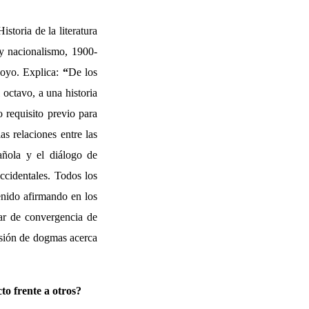
storia de la literatura
 y nacionalismo, 1900-
oyo. Explica:
“
De los
 octavo, a una historia
 requisito previo para
las relaciones entre las
pañola y el diálogo de
occidentales. Todos los
enido afirmando en los
gar de convergencia de
esión de dogmas acerca
cto frente a otros?