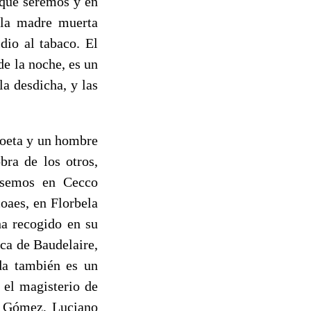
s que seremos y en
e la madre muerta
dio al tabaco. El
de la noche, es un
la desdicha, y las
poeta y un hombre
bra de los otros,
ensemos en Cecco
oaes, en Florbela
ha recogido en su
ica de Baudelaire,
a también es un
 el magisterio de
o Gómez, Luciano