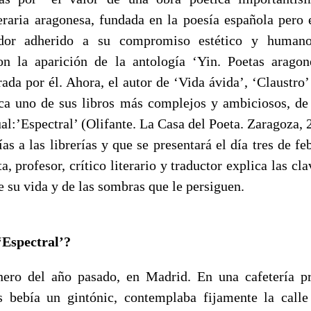
iteraria aragonesa, fundada en la poesía española pero
ador adherido a su compromiso estético y humano
on la aparición de la antología ‘Yin. Poetas arago
rada por él. Ahora, el autor de ‘Vida ávida’, ‘Claustr
ca uno de sus libros más complejos y ambiciosos, de
al:’Espectral’ (Olifante. La Casa del Poeta. Zaragoza, 
ías a las librerías y que se presentará el día tres de fe
ta, profesor, crítico literario y traductor explica las cl
de su vida y de las sombras que le persiguen.
‘Espectral’?
ero del año pasado, en Madrid. En una cafetería 
s bebía un gintónic, contemplaba fijamente la call