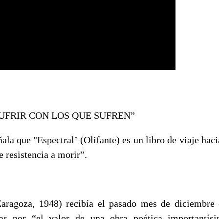
SUFRIR CON LOS QUE SUFREN”
la que "Espectral’ (Olifante) es un libro de viaje hac
 resistencia a morir”.
aragoza, 1948) recibía el pasado mes de diciembre 
as por “el valor de una obra poética importantís