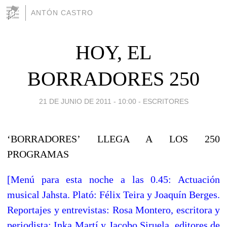
ANTÓN CASTRO
HOY, EL
BORRADORES 250
21 DE JUNIO DE 2011 - 10:00
-
ESCRITORES
‘BORRADORES’ LLEGA A LOS 250
PROGRAMAS
[Menú para esta noche a las 0.45: Actuación
musical Jahsta. Plató: Félix Teira y Joaquín Berges.
Reportajes y entrevistas: Rosa Montero, escritora y
periodista; Inka Martí y Jacobo Siruela, editores de