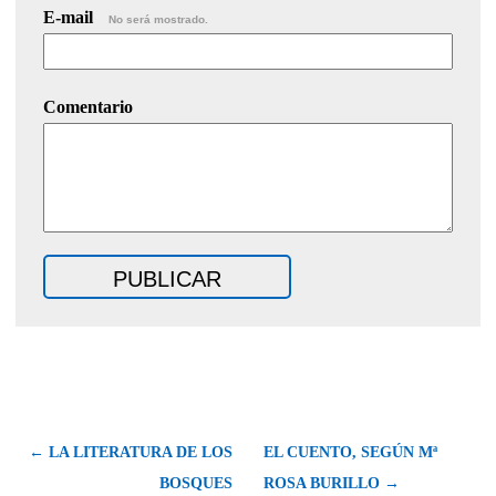
E-mail
No será mostrado.
Comentario
← LA LITERATURA DE LOS
EL CUENTO, SEGÚN Mª
BOSQUES
ROSA BURILLO →