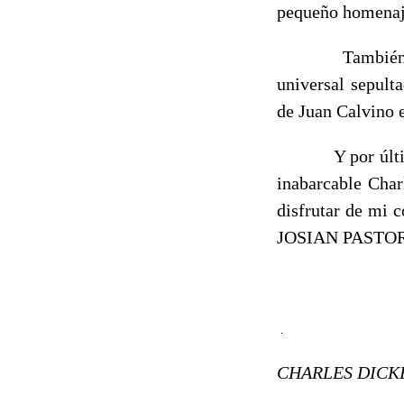
pequeño homenaje 
También record
universal sepult
de Juan Calvino e
Y por último ce
inabarcable Char
disfrutar de mi c
JOSIAN PASTO
CHARLES DICK