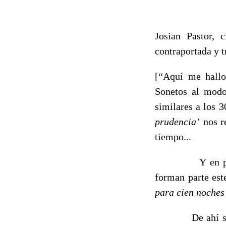
Josian Pastor, 
contraportada y t
[“Aquí me hall
Sonetos al mo
similares a los 3
prudencia’
nos re
tiempo...
Y en parte 
forman parte es
para cien noches
De ahí surgen m