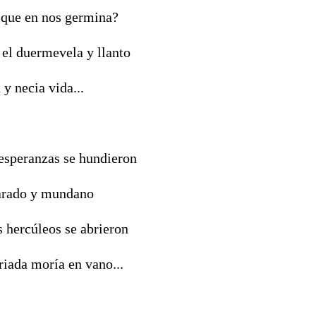
 que en nos germina?
 el duermevela y llanto
 y necia vida...
esperanzas se hundieron
arado y mundano
s hercúleos se abrieron
riada moría en vano...