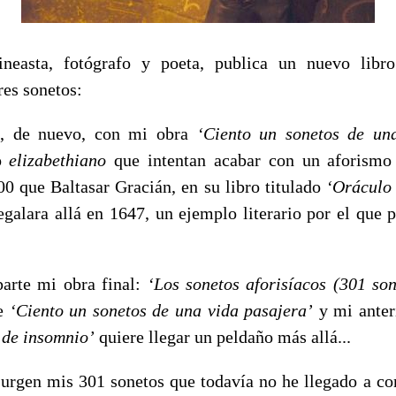
cineasta, fotógrafo y poeta, publica un nuevo lib
res sonetos:
o, de nuevo, con mi obra
‘Ciento un sonetos de una
do
elizabethiano
que intentan acabar con un aforismo 
00 que Baltasar Gracián, en su libro titulado
‘Oráculo
galara allá en 1647, un ejemplo literario por el que p
mi obra final:
‘Los sonetos aforisíacos (301 son
te
‘Ciento un sonetos de una vida pasajera’
y mi ante
 de insomnio’
quiere llegar un peldaño más allá...
is 301 sonetos que todavía no he llegado a conc