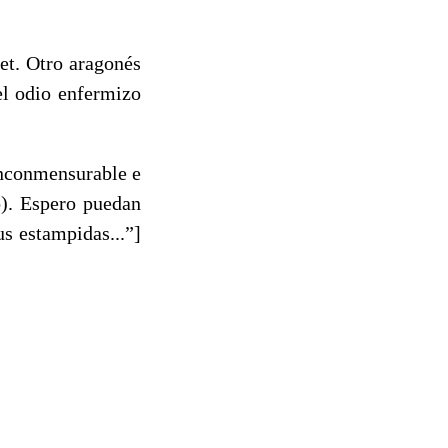
. Otro aragonés
el odio enfermizo
nconmensurable e
o). Espero puedan
us estampidas...”]