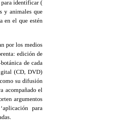
para identificar (
es y animales que
a en el que estén
dan por los medios
renta: edición de
-botánica de cada
igital (CD, DVD)
 como su difusión
aya acompañado el
porten argumentos
‘aplicación para
adas.