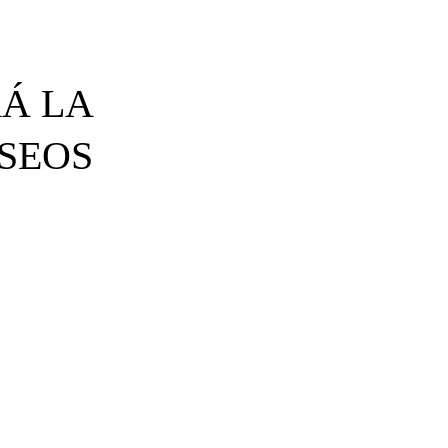
Á LA
SEOS