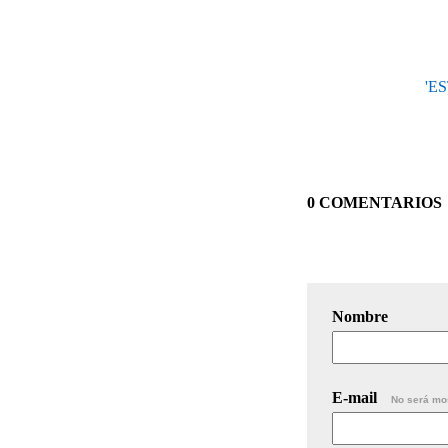
'E
0 COMENTARIOS
Nombre
E-mail
No será mo