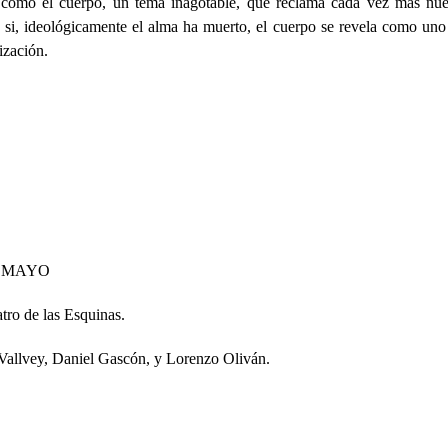
 como el cuerpo, un tema inagotable, que reclama cada vez más nues
si, ideológicamente el alma ha muerto, el cuerpo se revela como un
ización.
E MAYO
atro de las Esquinas.
 Vallvey, Daniel Gascón, y Lorenzo Oliván.