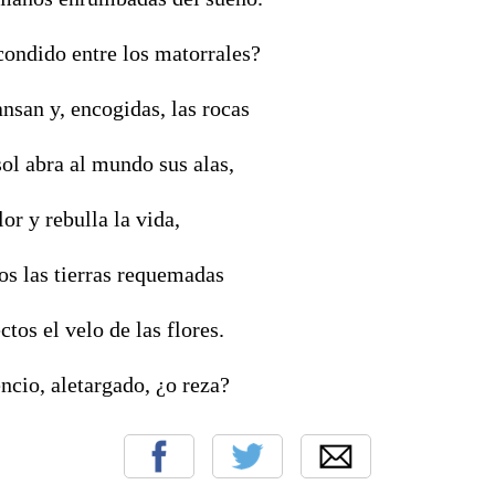
condido entre los matorrales?
nsan y, encogidas, las rocas
sol abra al mundo sus alas,
or y rebulla la vida,
os las tierras requemadas
ctos el velo de las flores.
encio, aletargado, ¿o reza?