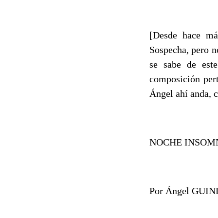
[Desde hace má
Sospecha, pero n
se sabe de este
composición per
Ángel ahí anda, 
NOCHE INSOM
Por Á
ngel GUI