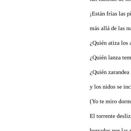
¡Están frías las 
más allá de las nu
¿Quién atiza los 
¿Quién lanza tem
¿Quién zarandea 
y los nidos se in
(Yo te miro dormi
El torrente desli
borrados por las