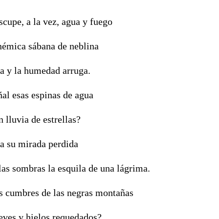
cupe, a la vez, agua y fuego
anémica sábana de neblina
ta y la humedad arruga.
ñal esas espinas de agua
 lluvia de estrellas?
ta su mirada perdida
las sombras la esquila de una lágrima.
s cumbres de las negras montañas
ieves y hielos requedados?