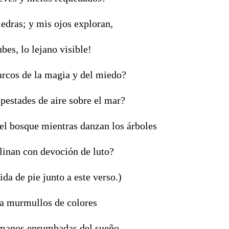
piedras; y mis ojos exploran,
bes, lo lejano visible!
arcos de la magia y del miedo?
pestades de aire sobre el mar?
el bosque mientras danzan los árboles
clinan con devoción de luto?
da de pie junto a este verso.)
za murmullos de colores
 manos enrumbadas del sueño.