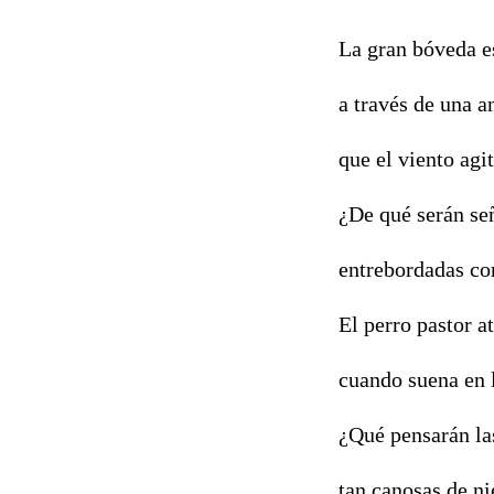
La gran bóveda es
a través de una 
que el viento agi
¿De qué serán se
entrebordadas con
El perro pastor a
cuando suena en 
¿Qué pensarán la
tan canosas de n