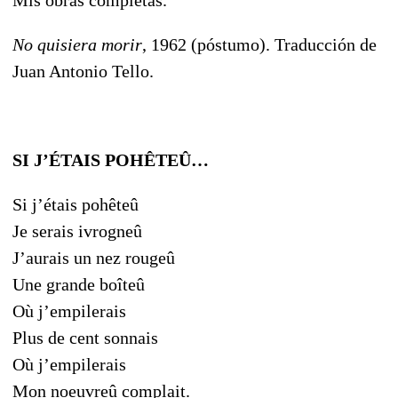
No quisiera morir
, 1962 (póstumo). Traducción de
Juan Antonio Tello.
SI J’ÉTAIS POHÊTEÛ…
Si j’étais pohêteû
Je serais ivrogneû
J’aurais un nez rougeû
Une grande boîteû
Où j’empilerais
Plus de cent sonnais
Où j’empilerais
Mon noeuvreû complait.