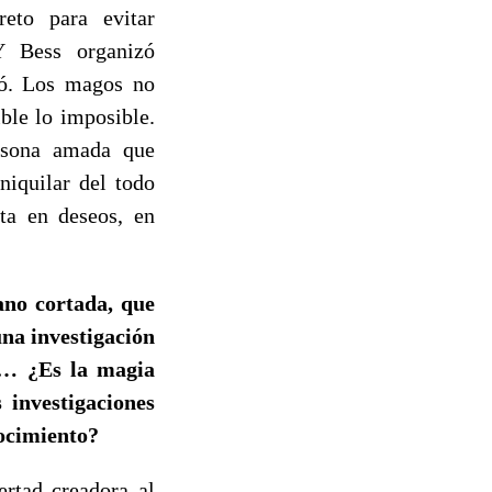
reto para evitar
Y Bess organizó
ió. Los magos no
ble lo imposible.
rsona amada que
niquilar del todo
ta en deseos, en
no cortada, que
una investigación
a… ¿Es la magia
 investigaciones
nocimiento?
rtad creadora al