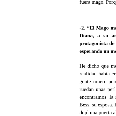
fuera mago. Porqu
-2. “El Mago m
Diana, a su a
protagonista de 
esperando un me
He dicho que me
realidad había e
gente muere per
ruedan unas perl
encontramos la s
Bess, su esposa. 
dejó una puerta a