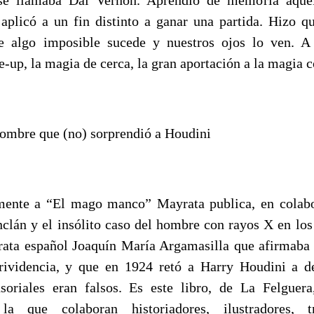
s aplicó a un fin distinto a ganar una partida. Hizo qu
e algo imposible sucede y nuestros ojos lo ven. A 
se-up, la magia de cerca, la gran aportación a la magia
hombre que (no) sorprendió a Houdini
mente a “El mago manco” Mayrata publica, en colabo
nclán y el insólito caso del hombre con rayos X en los 
crata español Joaquín María Argamasilla que afirmaba
arividencia, y que en 1924 retó a Harry Houdini a d
soriales eran falsos. Es este libro, de La Felguer
a que colaboran historiadores, ilustradores, tr