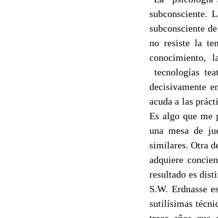
subconsciente. L
subconsciente de 
no resiste la t
conocimiento, l
tecnologías teat
decisivamente e
acuda a las práct
Es algo que me p
una mesa de jue
similares. Otra d
adquiere concien
resultado es dist
S.W. Erdnasse e
sutilísimas técn
trece años que 