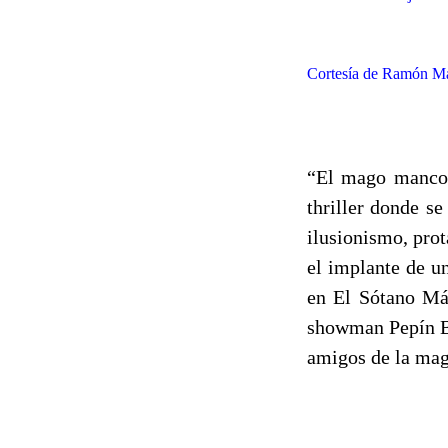
Cortesía de Ramón Ma
“El mago manco”
thriller donde s
ilusionismo, pro
el implante de u
en El Sótano Mág
showman Pepín Ba
amigos de la mag