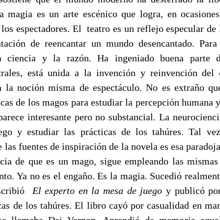
a magia es un arte escénico que logra, en ocasiones
los espectadores. El teatro es un reflejo especular de
entación de reencantar un mundo desencantado. Para 
a ciencia y la razón. Ha ingeniado buena parte 
rales, está unida a la invención y reinvención del 
n la noción misma de espectáculo. No es extraño que
icas de los magos para estudiar la percepción humana y
arece interesante pero no substancial. La neurocienci
go y estudiar las prácticas de los tahúres. Tal vez
e las fuentes de inspiración de la novela es esa paradoj
cia de que es un mago, sigue empleando las mismas 
into. Ya no es el engaño. Es la magia. Sucedió realmen
scribió
El experto en la mesa de juego
y publicó por
icas de los tahúres. El libro cayó por casualidad en ma
se llamaba Dai Vernon. Aprendió de memoria aquell