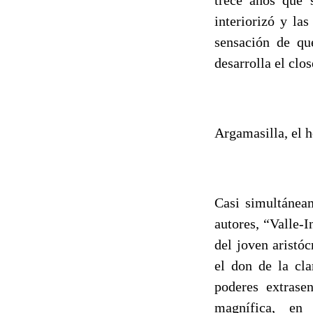
interiorizó y la
sensación de qu
desarrolla el clo
Argamasilla, el 
Casi simultánea
autores, “Valle-I
del joven aristó
el don de la cl
poderes extrasen
magnífica, en l