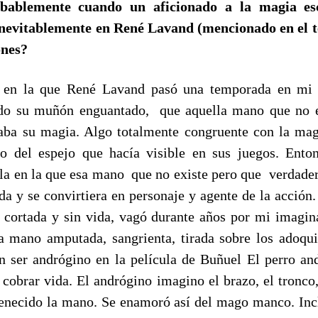
bablemente cuando un aficionado a la magia e
nevitablemente en René Lavand (mencionado en el 
ones?
 en la que René Lavand pasó una temporada en mi 
ndo su muñón enguantado, que aquella mano que no ex
aba su magia. Algo totalmente congruente con la mag
do del espejo que hacía visible en sus juegos. Ent
ela en la que esa mano que no existe pero que verdader
da y se convirtiera en personaje y agente de la acció
, cortada y sin vida, vagó durante años por mi imagi
 mano amputada, sangrienta, tirada sobre los adoqu
 ser andrógino en la película de Buñuel El perro an
cobrar vida. El andrógino imagino el brazo, el tronco,
tenecido la mano. Se enamoró así del mago manco. Inc