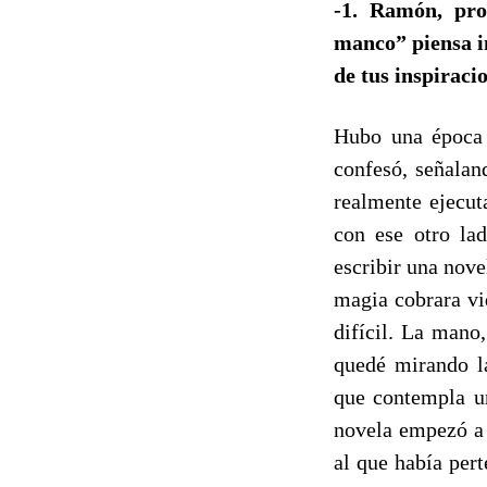
-1. Ramón, pro
manco” piensa i
de tus inspiraci
Hubo una época
confesó, señala
realmente ejecut
con ese otro la
escribir una nov
magia cobrara vi
difícil. La mano
quedé mirando la
que contempla un
novela empezó a 
al que había per