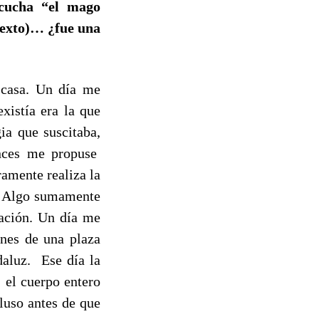
scucha “el mago
texto)… ¿fue una
casa. Un día me
istía era la que
ia que suscitaba,
onces me propuse
amente realiza la
n. Algo sumamente
nación. Un día me
ines de una plaza
daluz. Ese día la
 el cuerpo entero
luso antes de que