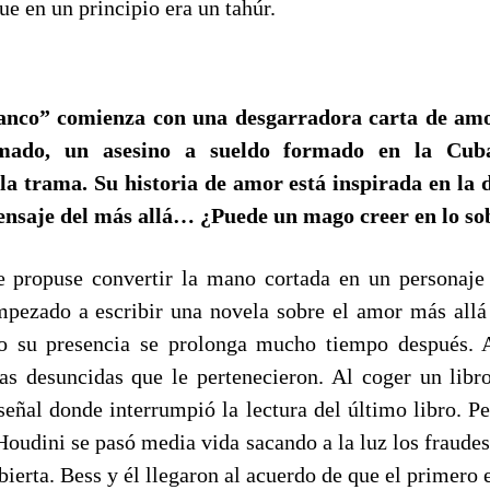
e en un principio era un tahúr.
anco” comienza con una desgarradora carta de amo
mado, un asesino a sueldo formado en la Cuba
la trama. Su historia de amor está inspirada en la
nsaje del más allá… ¿Puede un mago creer en lo so
 propuse convertir la mano cortada en un personaje 
mpezado a escribir una novela sobre el amor más allá
o su presencia se prolonga mucho tiempo después. A
as desuncidas que le pertenecieron. Al coger un libro
eñal donde interrumpió la lectura del último libro. P
Houdini se pasó media vida sacando a la luz los fraudes 
bierta. Bess y él llegaron al acuerdo de que el primero 