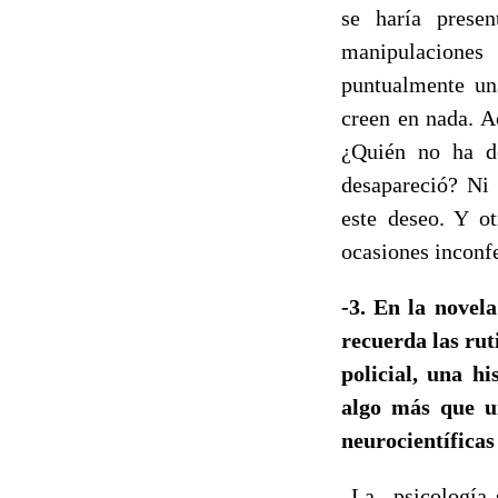
se haría presen
manipulaciones
puntualmente un
creen en nada. A
¿Quién no ha d
desapareció? Ni 
este deseo. Y o
ocasiones inconf
-3. En la nove
recuerda las rut
policial, una 
algo más que un
neurocientífica
La psicología s