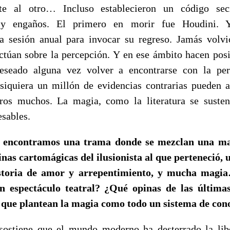
te al otro… Incluso establecieron un código sec
 y engaños. El primero en morir fue Houdini. 
a sesión anual para invocar su regreso. Jamás volv
ctúan sobre la percepción. Y en ese ámbito hacen posi
eseado alguna vez volver a encontrarse con la pe
siquiera un millón de evidencias contrarias pueden a
tros muchos. La magia, como la literatura se susten
esables.
la encontramos una trama donde se mezclan una ma
inas cartomágicas del ilusionista al que perteneció, 
historia de amor y arrepentimiento, y mucha magi
 espectáculo teatral? ¿Qué opinas de las últimas
s que plantean la magia como todo un sistema de co
ostiene que el mundo moderno ha desterrado la libe