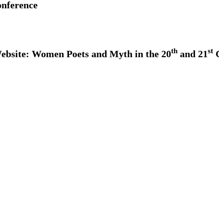
onference
th
st
ebsite: Women Poets and Myth in the 20
and 21
C