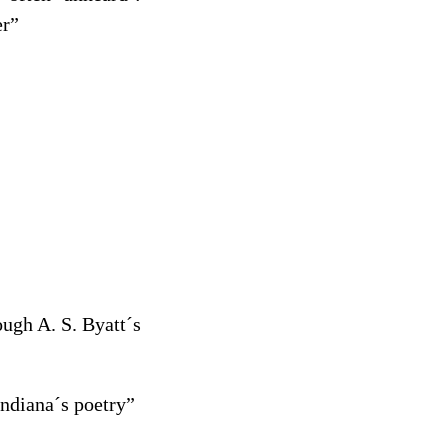
er”
ugh A. S. Byatt´s
ndiana´s poetry”