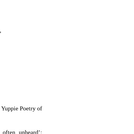
”
 Yuppie Poetry of
 often unheard’: