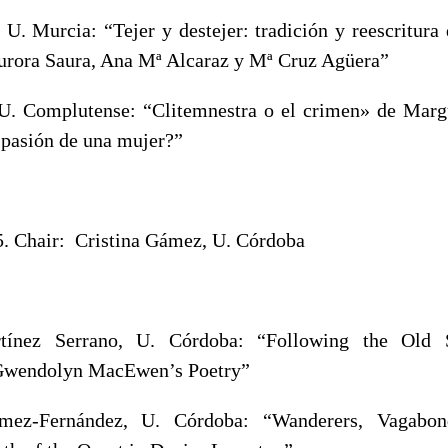
 U. Murcia: “Tejer y destejer: tradición y reescritura 
Aurora Saura, Ana Mª Alcaraz y Mª Cruz Agüera”
U. Complutense: “Clitemnestra o el crimen» de Marg
pasión de una mujer?”
 5. Chair: Cristina Gámez, U. Córdoba
ínez Serrano, U. Córdoba: “Following the Old 
Gwendolyn MacEwen’s Poetry”
mez-Fernández, U. Córdoba: “Wanderers, Vagabon