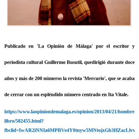
Publicado en 'La Opinión de Málaga' por el escritor y
periodista cultural Guillermo Busutil, quedirigió durante doce
años y más de 200 números la revista 'Mercurio', que se acaba
de cerrar con un espléndido número centrado en Ita Vitale.
https://www.laopiniondemalaga.es/opinion/2013/04/21/hombre-
libro/582455.html?
fbclid=IwAR2iNNIa6MPBVe4Y0tnyw5MNtojxGb3HZacLlv