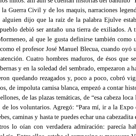
os mitos: allí aún se cuentan historias del bandido “E
 la Guerra Civil y de los maquis, narraciones legen
 alguien dijo que la raíz de la palabra Ejulve est
 pueblo debió ser antaño una tierra de exiliados. A 
Mormeneo, al que le gusta definirse también como u
 como el profesor José Manuel Blecua, cuando oyó 
atención. Cuatro hombres maduros, de ésos que se
abernas y en la soledad del sembrado, empezaron a hab
fueron quedando rezagados y, poco a poco, cobró vi
os, de impoluta camisa blanca, empezó a contar hist
ellones, de las plazas temáticas, de “esa cabeza loca l
 de los voluntarios. Agregó: “Para mí, ir a la Expo
ebes, caminas y hasta te puedes echar una cabezadita 
ros lo oían con verdadera admiración: parecía ha