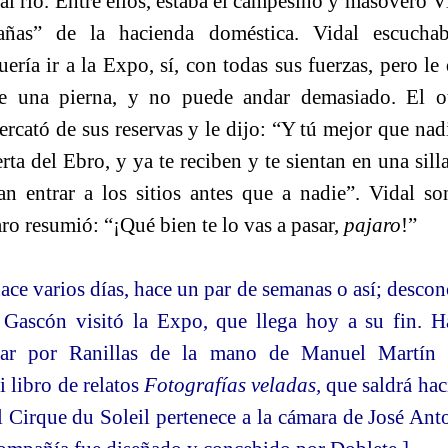
al río. Entre ellos, estaba el campesino y masovero 
añas” de la hacienda doméstica. Vidal escucha
ería ir a la Expo, sí, con todas sus fuerzas, pero l
e una pierna, y no puede andar demasiado. El otr
ercató de sus reservas y le dijo: “Y tú mejor que nadi
erta del Ebro, y ya te reciben y te sientan en una sill
an entrar a los sitios antes que a nadie”. Vidal s
ro resumió: “¡Qué bien te lo vas a pasar,
pajaro
!”
ace varios días, hace un par de semanas o así; desconoz
Gascón visitó la Expo, que llega hoy a su fin. H
ajar por Ranillas de la mano de Manuel Martí
i libro de relatos
Fotografías veladas,
que saldrá haci
l Cirque du Soleil pertenece a la cámara de José An