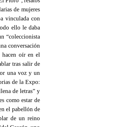
l Floro”, relatos
darias de mujeres
aba vinculada con
todo ello le daba
n “coleccionista
una conversación
 hacen oír en el
lar tras salir de
gor una voz y un
orias de la Expo:
lena de letras” y
 es como estar de
en el pabellón de
blar de un reino