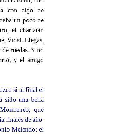
Vidal Gascón, uno
ba con algo de
e daba un poco de
o, el charlatán
e, Vidal. Llegas,
a de ruedas. Y no
onrió, y el amigo
co si al final el
a sido una bella
n Mormeneo, que
a finales de año.
tonio Melendo; el