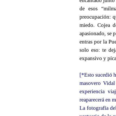
encantado junto 
de esos “milm
preocupación: qu
miedo. Cojea d
apasionado, se p
entras por la Pu
solo eso: te dej
expansivo y píca
[*Esto sucedió h
masovero Vidal 
experiencia vi
reaparecerá en m
La fotografía de