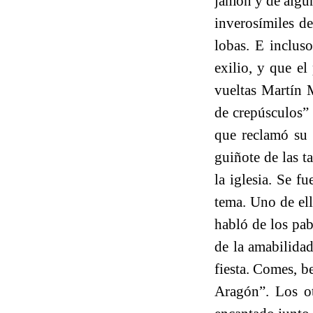
jamón y de algun
inverosímiles de
lobas. E incluso
exilio, y que el
vueltas Martín 
de crepúsculos”
que reclamó su 
guiñote de las t
la iglesia. Se 
tema. Uno de ell
habló de los pab
de la amabilidad
fiesta. Comes, b
Aragón”. Los ot