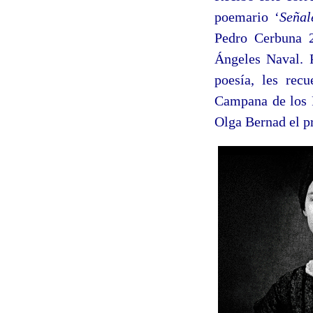
poemario ‘
Señal
Pedro Cerbuna 
Ángeles Naval. P
poesía, les rec
Campana de los P
Olga Bernad el p