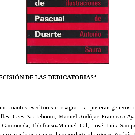
ECISIÓN DE LAS DEDICATORIAS*
os cuantos escritores consagrados, que eran generosos
alles. Cees Nooteboom, Manuel Andújar, Francisco Ay
 Gamoneda, Ildefonso-Manuel Gil, José Luis Samp
stero, y a la vez capaz de recordarte al arquero Andrés 