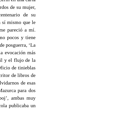
rdos de su mujer,
entenario de su
n sí mismo que le
 me pareció a mí.
omo pocos y tiene
 de posguerra, ‘La
 la evocación más
l y el flujo de la
ficio de tinieblas
ritor de libros de
olvidarnos de esas
‘Mazurca para dos
 boj’, ambas muy
cola publicaba un