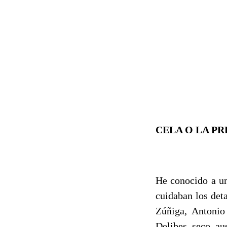
CELA O LA PR
He conocido a un
cuidaban los det
Zúñiga, Antonio
Delibes, seco, au