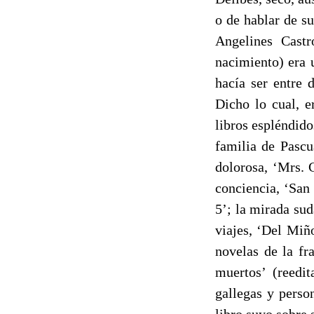
o de hablar de s
Angelines Cast
nacimiento) era 
hacía ser entre 
Dicho lo cual, e
libros espléndido
familia de Pascu
dolorosa, ‘Mrs. C
conciencia, ‘San 
5’; la mirada sud
viajes, ‘Del Miño
novelas de la fr
muertos’ (reedi
gallegas y perso
libro suyo sobre 