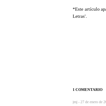
*Este artículo a
Letras'.
1 COMENTARIO
jmj -
27 de enero de 2