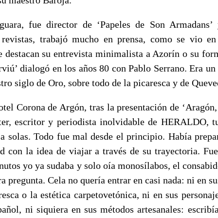
guara, fue director de ‘Papeles de Son Armadans’
e revistas, trabajó mucho en prensa, como se vio en
e destacan su entrevista minimalista a Azorín o su form
erviú’ dialogó en los años 80 con Pablo Serrano. Era un
tro siglo de Oro, sobre todo de la picaresca y de Queve
otel Corona de Argón, tras la presentación de ‘Aragón,
er, escritor y periodista inolvidable de HERALDO, t
 a solas. Todo fue mal desde el principio. Había prepar
d con la idea de viajar a través de su trayectoria. Fue
inutos yo ya sudaba y solo oía monosílabos, el consabid
ra pregunta. Cela no quería entrar en casi nada: ni en su
resca o la estética carpetovetónica, ni en sus persona
spañol, ni siquiera en sus métodos artesanales: escribí