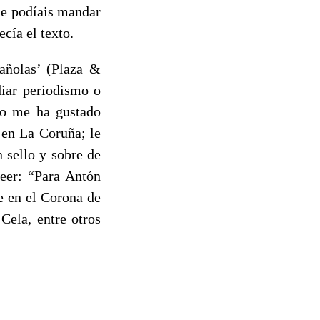
me podíais mandar
cía el texto.
pañolas’ (Plaza &
diar periodismo o
nto me ha gustado
 en La Coruña; le
 sello y sobre de
leer: “Para Antón
e en el Corona de
Cela, entre otros