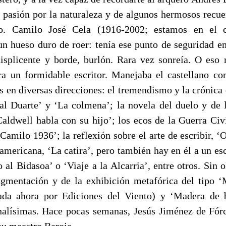
u pasión por la naturaleza y de algunos hermosos recue
ro. Camilo José Cela (1916-2002; estamos en el c
un hueso duro de roer: tenía ese punto de seguridad e
displicente y borde, burlón. Rara vez sonreía. O eso
ra un formidable escritor. Manejaba el castellano c
s en diversas direcciones: el tremendismo y la crónica
al Duarte’ y ‘La colmena’; la novela del duelo y de
aldwell habla con su hijo’; los ecos de la Guerra Civi
Camilo 1936’; la reflexión sobre el arte de escribir, ‘O
americana, ‘La catira’, pero también hay en él a un esc
 al Bidasoa’ o ‘Viaje a la Alcarria’, entre otros. Sin 
agmentación y de la exhibición metafórica del tipo 
tada ahora por Ediciones del Viento) y ‘Madera de
nalísimas. Hace pocas semanas, Jesús Jiménez de Fór
su maestro Baroja.