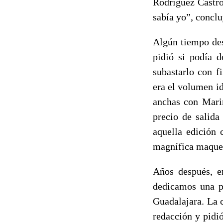
Rodríguez Castro
sabía yo”, conclu
Algún tiempo des
pidió si podía d
subastarlo con f
era el volumen id
anchas con Marin
precio de salida
aquella edición 
magnífica maquet
Años después, en
dedicamos una po
Guadalajara. La 
redacción y pidi