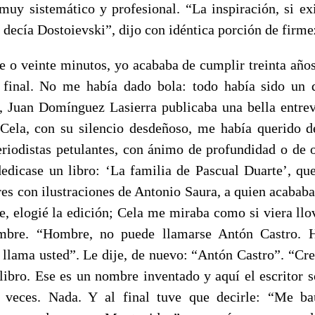
muy sistemático y profesional. “La inspiración, si ex
decía Dostoievski”, dijo con idéntica porción de firmez
e o veinte minutos, yo acababa de cumplir treinta años,
 final. No me había dado bola: todo había sido un 
 Juan Domínguez Lasierra publicaba una bella entrevi
Cela, con su silencio desdeñoso, me había querido d
eriodistas petulantes, con ánimo de profundidad o de o
edicase un libro: ‘La familia de Pascual Duarte’, qu
es con ilustraciones de Antonio Saura, a quien acababa
je, elogié la edición; Cela me miraba como si viera llo
mbre. “Hombre, no puede llamarse Antón Castro. 
llama usted”. Le dije, de nuevo: “Antón Castro”. “Cre
libro. Ese es un nombre inventado y aquí el escritor s
 veces. Nada. Y al final tuve que decirle: “Me ba