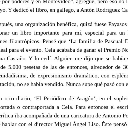
 por poderes y en Montevideo”, agregué, pero eso no le
yó. Y dedicó el libro, en gallego, a Antón Rodríguez Ca
pués, una organización benéfica, quizá fuese Payasos 
onar un libro importante para mí, especial para un 
ines filantrópicos. Pensé que ‘La familia de Pascual D
eal para el evento. Cela acababa de ganar el Premio No
a Castaño. Y lo cedí. Alguien me dijo que se había
 de 5.000 pesetas de las de entonces, alrededor de 3
cuidadísima, de expresionismo dramático, con esplén
ación, no se había vendido. Nunca supe qué pasó con el
 otro diario, ‘El Periódico de Aragón’, en el suple
rtada o contraportada a Cela. Para entonces el escri
crítica iba acompañada de una caricatura de Antonio Po
ó hablar con el director Miguel Ángel Liso. Éste pensó 