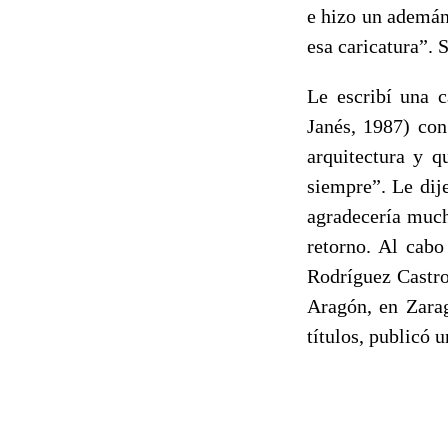
e hizo un ademán
esa caricatura”. 
Le escribí una c
Janés, 1987) con
arquitectura y q
siempre”. Le dij
agradecería much
retorno. Al cabo
Rodríguez Castro
Aragón, en Zarag
títulos, publicó u