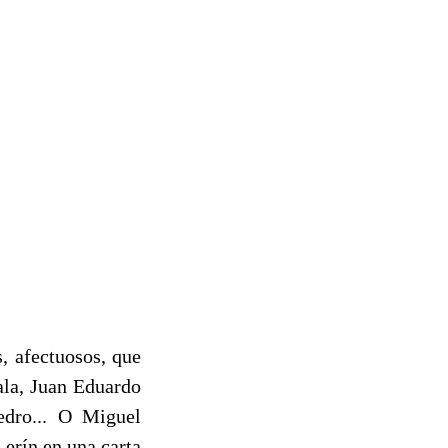
, afectuosos, que
ala, Juan Eduardo
edro... O Miguel
Lerín en una carta