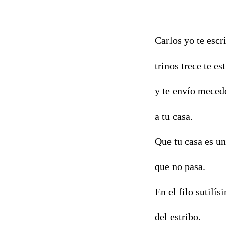
Carlos yo te escr
trinos trece te e
y te envío meced
a tu casa.
Que tu casa es u
que no pasa.
En el filo sutilís
del estribo.