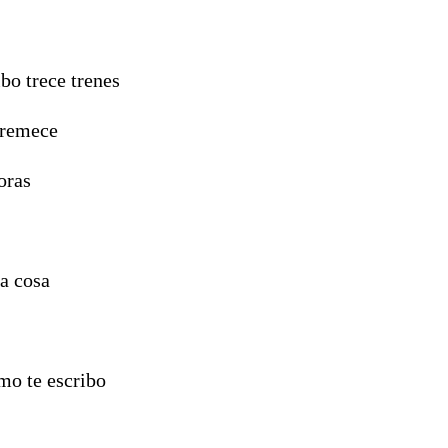
ibo trece trenes
stremece
oras
na cosa
imo te escribo