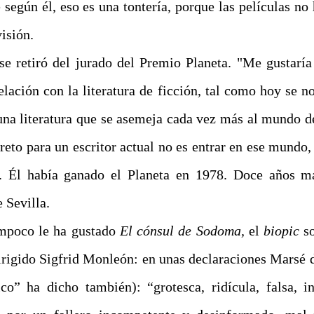
 según él, eso es una tontería, porque las películas no
visión.
e retiró del jurado del Premio Planeta. "Me gustaría
elación con la literatura de ficción, tal como hoy se n
una literatura que se asemeja cada vez más al mundo del
reto para un escritor actual no es entrar en ese mundo,
o. Él había ganado el Planeta en 1978. Doce años m
 Sevilla.
mpoco le ha gustado
El cónsul de Sodoma,
el
biopic
so
rigido Sigfrid Monleón: en unas declaraciones Marsé de
co” ha dicho también): “grotesca, ridícula, falsa, in