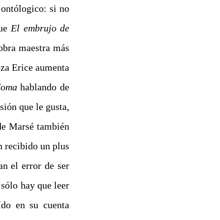
ontólogico: si no
que
El embrujo de
 obra maestra más
oza Erice aumenta
doma
hablando de
ión que le gusta,
 de Marsé también
n recibido un plus
an el error de ser
 sólo hay que leer
aído en su cuenta