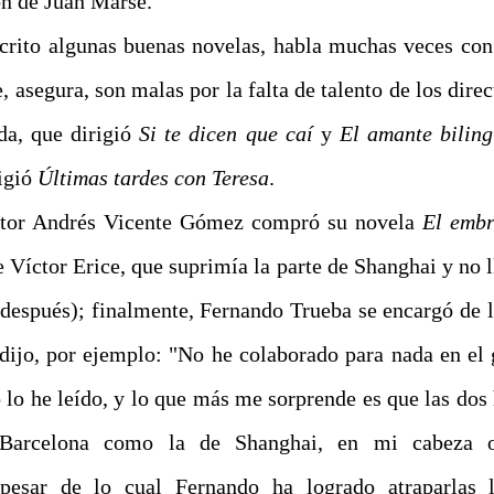
ón de Juan Marsé.
crito algunas buenas novelas, habla muchas veces con
, asegura, son malas por la falta de talento de los direc
da, que dirigió
Si te dicen que caí
y
El amante bilin
rigió
Últimas tardes con Teresa
.
ctor Andrés Vicente Gómez compró su novela
El embr
Víctor Erice, que suprimía la parte de Shanghai y no l
 después); finalmente, Fernando Trueba se encargó de l
dijo, por ejemplo:
"No he colaborado para nada en el
lo he leído, y lo que más me sorprende es que las dos h
Barcelona como la de Shanghai, en mi cabeza 
 pesar de lo cual Fernando ha logrado atraparlas 