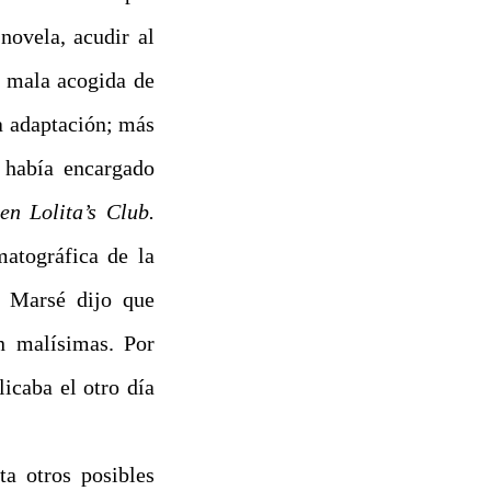
novela, acudir al
a mala acogida de
a adaptación; más
e había encargado
n Lolita’s Club.
atográfica de la
n Marsé dijo que
n malísimas. Por
icaba el otro día
a otros posibles