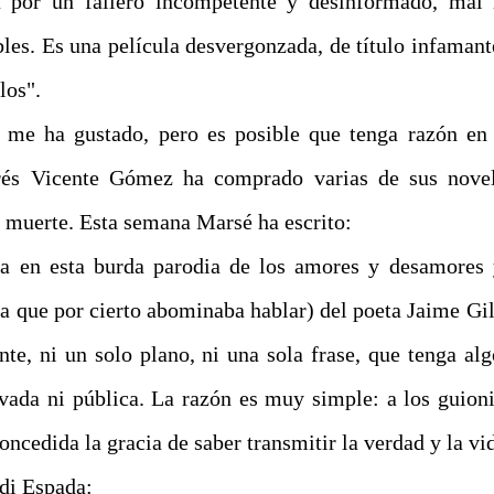
a por un fallero incompetente y desinformado, mal 
bles. Es una película desvergonzada, de título infamant
los".
 me ha gustado, pero es posible que tenga razón en 
rés Vicente Gómez ha comprado varias de sus nove
muerte. Esta semana Marsé ha escrito:
a en esta burda parodia de los amores y desamores 
la que por cierto abominaba hablar) del poeta Jaime Gi
te, ni un solo plano, ni una sola frase, que tenga al
ivada ni pública. La razón es muy simple: a los guioni
concedida la gracia de saber transmitir la verdad y la vi
di Espada: