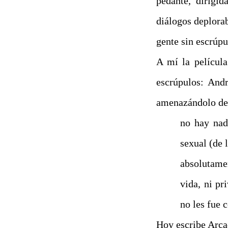
pedante, dirigid
diálogos deplora
gente sin escrúpu
A mí la película
escrúpulos: And
amenazándolo de 
no hay nad
sexual (de 
absolutamen
vida, ni pr
no les fue 
Hoy escribe Arca