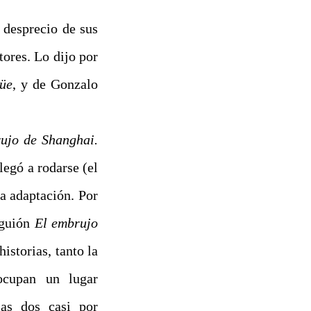
 desprecio de sus
tores. Lo dijo por
güe
, y de Gonzalo
ujo de Shanghai.
legó a rodarse (el
a adaptación. Por
 guión
El embrujo
istorias, tanto la
ocupan un lugar
las dos casi por